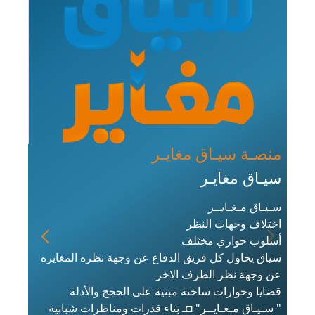
منصـة سيـاق مغايـر
سيـاق مغايـر
منص
سـيـاق مـغـايــر
اختلاف وجهات النظر
لايف
أسلوب حواري مختلف
سياق يحاول كل فريق الدفاع عن وجهة نظره المغايره
لايف 
عن وجهة نظر الطرف الاخر
الكتر
قضايا وحوارات ساخنة مبنية على الحجج والأدلة
يمتلك
" سـيـاق مـغـايــر" ◘ـ بناء قدرات ومناظرات شبابية