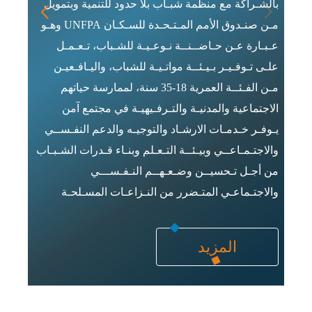
بالشـراكة مع منظمة شبـاب بلا حدود للتنمية وبتمويل
مـن صنـدوق الأمم المـتـحـدة للسـكـان UNFPA وهـو
منظمة
عـبـارة عـن حـاضــنــة نـوعـيـة للشـباب، تـعـمـل
علـى تـوفـيـر بـيـئــة مواتـيـة للشباب، واليـافـعيـن
نوعية
مـن الفـئــة العمرية 18-35 سنة، لممارسة حياتهم
الاجتماعية والمدنيـة والتـرفـيهيـة في مجتمع آمن
حياته
يـوفـر خـدمـات الارشـاد والتوجيـه والدعم النفـســي
يوفر 
والاجتـمـاعــي وبيـئــة التـعـلم وبنـاء قـدرات الشـبـاب
والاج
من أجـل تـحسيــن وضـعـهــم النـفـســـي
من أج
والاجتـماعـي المتـضرر من النـزاعـات المسـلحـة
من ال
المزيد