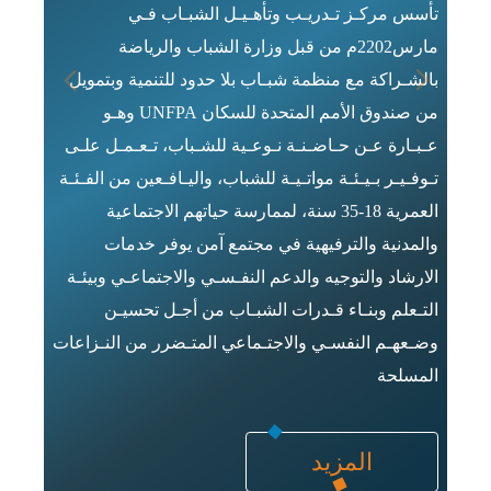
تأسس مركـز تـدريـب وتأهـيـل الشبـاب فـي
مارس2202م من قبل وزارة الشباب والرياضة
بالشـراكة مع منظمة شبـاب بلا حدود للتنمية وبتمويل
من صندوق الأمم المتحدة للسكان UNFPA وهـو
عـبـارة عـن حـاضـنـة نـوعـية للشـباب، تـعـمـل علـى
تـوفـيـر بـيـئـة مواتـيـة للشباب، واليـافـعين من الفـئـة
العمرية 18-35 سنة، لممارسة حياتهم الاجتماعية
والمدنية والترفيهية في مجتمع آمن يوفر خدمات
الارشاد والتوجيه والدعم النفـسـي والاجتماعـي وبيئـة
التـعلم وبنـاء قـدرات الشبـاب من أجـل تحسيـن
وضـعهـم النفسـي والاجتـماعي المتـضرر من النـزاعات
المسلحة
المزيد