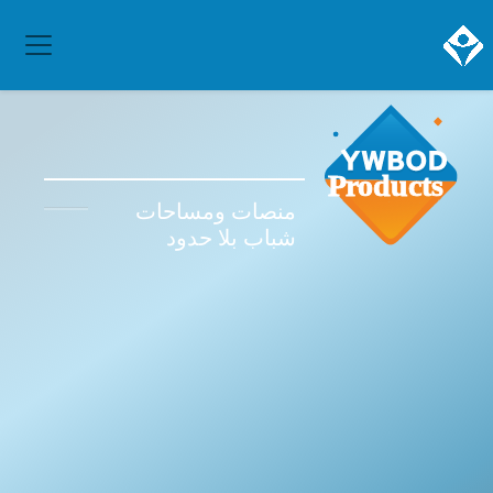
منصات ومساحات
شباب بلا حدود