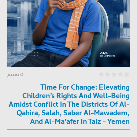
0 تقييم
Time For Change: Elevating
Children’s Rights And Well-Being
Amidst Conflict In The Districts Of Al-
Qahira, Salah, Saber Al-Mawadem,
And Al-Ma’afer In Taiz - Yemen